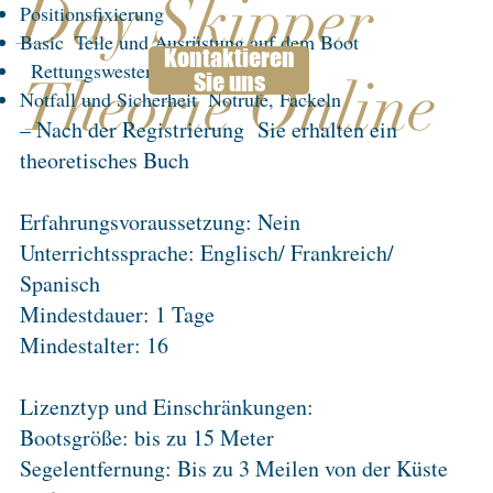
Day Skipper
Positionsfixierung
Basic
Teile und Ausrüstung auf dem Boot
Kontaktieren
Rettungswesten und Rettungsflöße
Sie uns
Theorie Online
Notfall und Sicherheit
Notrufe, Fackeln
– Nach der Registrierung
Sie erhalten ein
theoretisches Buch
Erfahrungsvoraussetzung: Nein
Unterrichtssprache: Englisch/ Frankreich/
Spanisch
Mindestdauer: 1 Tage
Mindestalter: 16
Lizenztyp und Einschränkungen:
Bootsgröße: bis zu 15 Meter
Segelentfernung: Bis zu 3 Meilen von der Küste