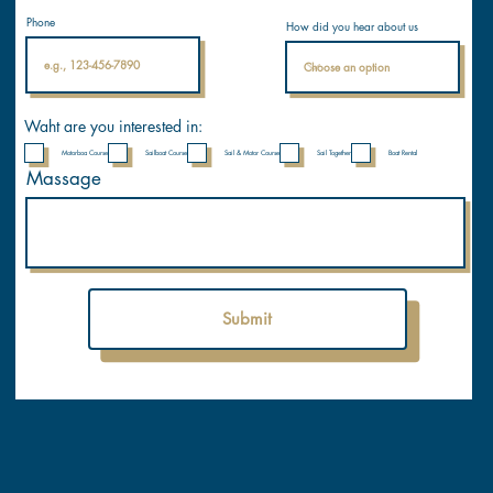
Phone
How did you hear about us
Waht are you interested in:
Motorboa Course
Sailboat Course
Sail & Motor Course
Sail Together
Boat Rental
Massage
Submit