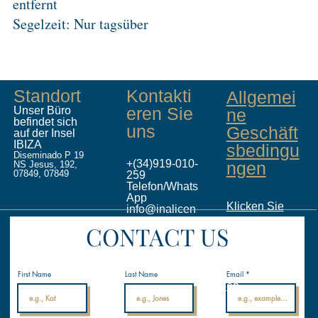
entfernt
Segelzeit: Nur tagsüber
Standort
Kontakti
Allgemei
eren Sie
Unser Büro
ne
befindet sich
uns
Geschäft
auf der Insel
IBIZA
sbedingu
Diseminado P 19
+(34)919-010-
ngen
NS Jesus, 192,
07849, 07849
259
Telefon/Whats
App
Klicken Sie
info@inalicen
ses.com
hier, um das
CONTACT US
Internationale
Nautische
PDF
Akademie
herunterzulad
First Name
Last Name
Email
en