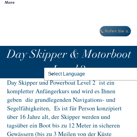
More
Winterangebot: Kostenlose Unterkunft im Oasis Villa Complex IBIZA
Rufen Sie uns an
Day Skipper & Motorboot
Level 2
Day Skipper und Powerboat Level 2
ist ein
kompletter Anfängerkurs und wird es Ihnen
geben
die grundlegenden Navigations- und
Segelfähigkeiten,
Es ist für Person konzipiert
über 16 Jahre alt, der Skipper werden und
tagsüber ein Boot bis zu 12 Meter in sicheren
Gewässern (bis zu 3 Meilen von der Küste