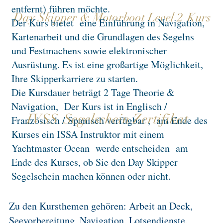
entfernt) führen möchte.
Day Skipper & Motorboot Level 2
Kurs
Der Kurs bietet
eine Einführung in Navigation,
Kartenarbeit und die Grundlagen des Segelns
und Festmachens sowie elektronischer
Ausrüstung. Es ist eine großartige Möglichkeit,
Ihre Skipperkarriere zu starten.
Die Kursdauer beträgt 2 Tage Theorie &
Navigation,
Der Kurs ist in Englisch /
IVSS Segelschein Zertifikat
Französisch / Spanisch verfügbar ,
am Ende des
Kurses ein ISSA Instruktor mit einem
Yachtmaster Ocean
werde entscheiden
am
Ende des Kurses, ob Sie den Day Skipper
Segelschein machen können oder nicht.
Zu den Kursthemen gehören: Arbeit an Deck,
Seevorbereitung, Navigation, Lotsendienste,