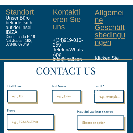
Standort
Kontakti
Allgemei
eren Sie
Unser Büro
ne
befindet sich
uns
Geschäft
auf der Insel
IBIZA
sbedingu
Diseminado P 19
+(34)919-010-
ngen
NS Jesus, 192,
07849, 07849
259
Telefon/Whats
App
Klicken Sie
info@inalicen
ses.com
hier, um das
CONTACT US
Internationale
Nautische
PDF
Akademie
herunterzulad
First Name
Last Name
Email
en
Phone
How did you hear about us