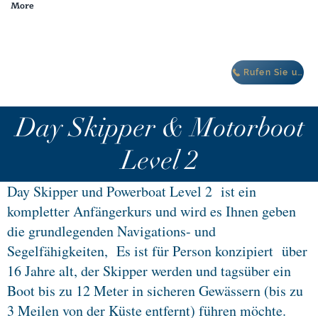
More
Winterangebot: Kostenlose Unterkunft im Oasis Villa Complex IBIZA
Rufen Sie uns an
Day Skipper & Motorboot
Level 2
Day Skipper und Powerboat Level 2
ist ein
kompletter Anfängerkurs und wird es Ihnen geben
die grundlegenden Navigations- und
Segelfähigkeiten,
Es ist für Person konzipiert
über
16 Jahre alt, der Skipper werden und tagsüber ein
Boot bis zu 12 Meter in sicheren Gewässern (bis zu
3 Meilen von der Küste entfernt) führen möchte.