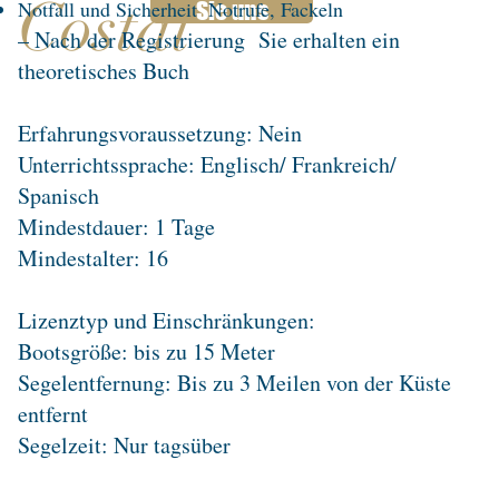
Costal
Sie uns
Notfall und Sicherheit
Notrufe, Fackeln
– Nach der Registrierung
Sie erhalten ein
theoretisches Buch
Erfahrungsvoraussetzung: Nein
Unterrichtssprache: Englisch/ Frankreich/
Spanisch
Mindestdauer: 1 Tage
Mindestalter: 16
Lizenztyp und Einschränkungen:
Bootsgröße: bis zu 15 Meter
Segelentfernung: Bis zu 3 Meilen von der Küste
entfernt
Segelzeit: Nur tagsüber