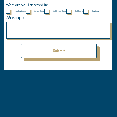
Waht are you interested in:
Motorboa Course
Sailboat Course
Sail & Motor Course
Sail Together
Boat Rental
Massage
Submit