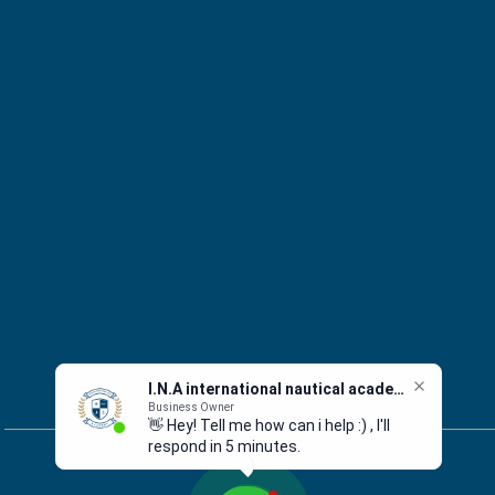
I.N.A international nautical academy
Business Owner
👋 Hey! Tell me how can i help :) , I'll
respond in 5 minutes.