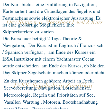
Der Kurs bietet
eine Einführung in Navigation,
Kartenarbeit und die Grundlagen des Segelns und
Festmachens sowie elektronischer Ausrüstung. Es
Day Skipper & Motorboot Level 2
Kurs
ist eine großartige Möglichkeit, Ihre
Skipperkarriere zu starten.
Die Kursdauer beträgt 2 Tage Theorie &
Navigation,
Der Kurs ist in Englisch / Französisch
/ Spanisch verfügbar ,
am Ende des Kurses ein
ISSA Instruktor mit einem Yachtmaster Ocean
werde entscheiden
am Ende des Kurses, ob Sie den
Day Skipper Segelschein machen können oder nicht.
Zu den Kursthemen gehören: Arbeit an Deck,
IVSS Segelschein Zertifikat
Seevorbereitung, Navigation, Lotsendienste,
Meteorologie, Regeln und Prioritäten auf See,
Vasallen
Wartung , Motoren, Bootshandhabung
unter Motor, , Passagenhobelung