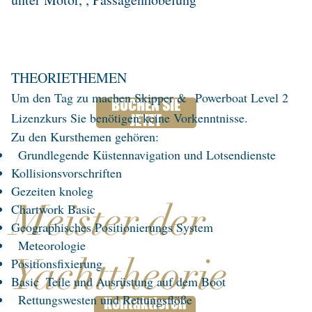
THEORIETHEMEN
Um den Tag zu machen Skipper &
Powerboat Level 2
BUCHEN SIE
Lizenzkurs Sie benötigen keine Vorkenntnisse.
JETZT
Zu den Kursthemen gehören:
​
Grundlegende Küstennavigation und Lotsendienste
Kollisionsvorschriften
Gezeiten knoleg
Meister der
Chartwork Basic
Geographisches Positionierungs System
Meteorologie
Yachttheorie
Positionsfixierung
Basic
Teile und Ausrüstung auf dem Boot
Rettungswesten und Rettungsflöße
Kontaktieren